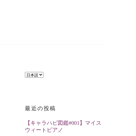
言
語
を
選
最近の投稿
択
【キャラハピ図鑑#001】マイス
ウィートピアノ