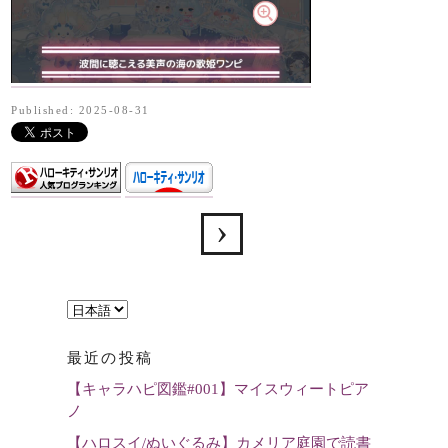
Published: 2025-08-31
言
語
最近の投稿
を
【キャラハピ図鑑#001】マイスウィートピア
選
ノ
択
【ハロスイ/ぬいぐるみ】カメリア庭園で読書