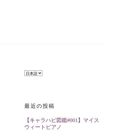
言
語
を
選
最近の投稿
択
【キャラハピ図鑑#001】マイス
ウィートピアノ