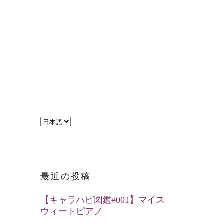
言
語
を
選
最近の投稿
択
【キャラハピ図鑑#001】マイス
ウィートピアノ