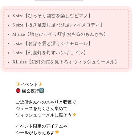
S size【ひっそり幽玄を楽しむピアノ】
S size【抜き足差し足忍び足♪マイメロディ】
M size【館をひっそり灯すおさるのもんきち】
L size【おぼろ雲と漂うシナモロール】
L size【幻宴灯を灯すハンギョドン】
XL size【幻灯の館を見下ろすウィッシュミーメル】
イベント
幽玄夜行
ご近所さんへの水やりと収獲で
ジュースをたくさん集めて
ウィッシュミーメルに渡そう
イベント限定のアイテムや
シールがもらえるよ