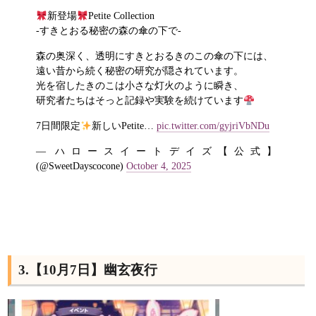
新登場
Petite Collection
-すきとおる秘密の森の傘の下で‐
森の奥深く、透明にすきとおるきのこの傘の下には、
遠い昔から続く秘密の研究が隠されています。
光を宿したきのこは小さな灯火のように瞬き、
研究者たちはそっと記録や実験を続けています
7日間限定
新しいPetite…
pic.twitter.com/gyjriVbNDu
— ハロースイートデイズ【公式】
(@SweetDayscocone)
October 4, 2025
3.【10月7日】幽玄夜行