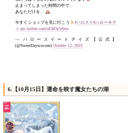
止まってしまった時間の中で、
あなただけを…
今すぐショップを見に行こう
#ハロスイ
#ハローキテ
ィ
pic.twitter.com/uChOy5r6oo
— ハロースイートデイズ【公式】
(@SweetDayscocone)
October 12, 2025
6.【10月15日】運命を映す魔女たちの湖