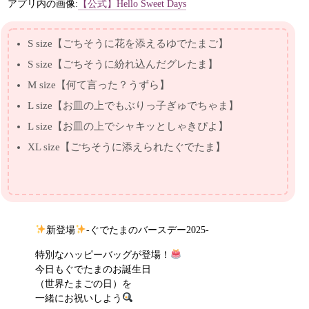
アプリ内の画像:
【公式】Hello Sweet Days
S size【ごちそうに花を添えるゆでたまご】
S size【ごちそうに紛れ込んだグレたま】
M size【何て言った？うずら】
L size【お皿の上でもぶりっ子ぎゅでちゃま】
L size【お皿の上でシャキッとしゃきぴよ】
XL size【ごちそうに添えられたぐでたま】
新登場
-ぐでたまのバースデー2025‐
特別なハッピーバッグが登場！
今日もぐでたまのお誕生日
（世界たまごの日）を
一緒にお祝いしよう