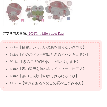
アプリ内の画像:
【公式】Hello Sweet Days
S size【秘密がいっぱいの森を知りたいクロミ】
S size【きのこベレー帽にときめくハンギョドン】
M size【きのこの実験をお手伝いはなまる】
L size【森の秘密を調べるマイスィートピアノ】
L size【きのこ実験中のけろけろけろっぴ】
XL size【すきとおるきのこの調べこぎみゅん】