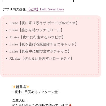
アプリ内の画像:
【公式】Hello Sweet Days
S size【夜に寄り添うザ ボードビルデュオ】
S size【誰かを待つシナモロール】
M size【夜中に行進するパウピポ】
L size【夜を告げる鼓笛隊チョコキャット】
L size【真夜中に飛び出すポチャッコ】
XL size【ぜんまいを外すハローキティ】
新登場
– 夜中に目覚めるノクターン堂 –
ご主人様…
私たちは今もこの場所で待っています