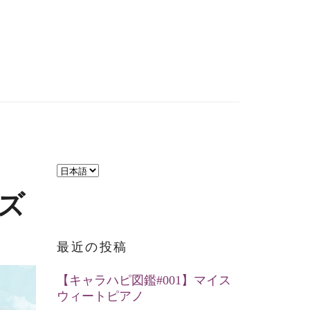
言
語
ーズ
を
選
最近の投稿
択
【キャラハピ図鑑#001】マイス
ウィートピアノ