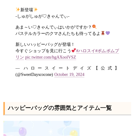
新登場
-しゅがしゅが♡きゃんでぃ-
あま～い♡きゃんでぃはいかがですか？
パステルカラーのクマさんたちも待ってるよ
新しいハッピーバッグが登場！
今すぐショップを見に行こう
#ハロスイ
#ポムポムプ
リン
pic.twitter.com/hgAXoolVSZ
— ハロースイートデイズ【公式】
(@SweetDayscocone)
October 19, 2024
ハッピーバッグの雰囲気とアイテム一覧