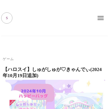
キャラハピrooｍ
S
ゲーム
【ハロスイ】しゅがしゅが♡きゃんでぃ(2024
年10月19日追加)