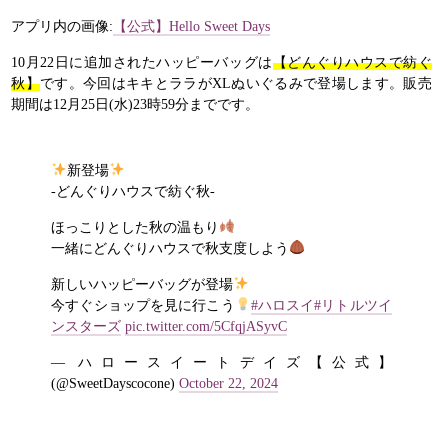
アプリ内の画像:
【公式】Hello Sweet Days
10月22日に追加されたハッピーバッグは
【どんぐりハウスで紡ぐ
秋】
です。今回はキキとララがXLぬいぐるみで登場します。販売
期間は12月25日(水)23時59分までです。
新登場
-どんぐりハウスで紡ぐ秋‐
ほっこりとした秋の温もり
一緒にどんぐりハウスで秋支度しよう
新しいハッピーバッグが登場
今すぐショップを見に行こう
#ハロスイ
#リトルツイ
ンスターズ
pic.twitter.com/5CfqjASyvC
— ハロースイートデイズ【公式】
(@SweetDayscocone)
October 22, 2024