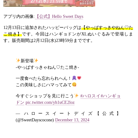
アプリ内の画像:
【公式】Hello Sweet Days
12月13日に追加されたハッピーバッグは
【やっぱすっきやねん♡た
こ焼き】
です。今回はハンギョドンがXLぬいぐるみで登場しま
す。販売期間は2月12日(水)23時59分までです。
新登場
-やっぱすっきゃねん♡たこ焼き-
一度食べたら忘れられへん！
この美味しさにハマってみて
今すぐショップを見に行こう
#ハロスイ
#ハンギョ
ドン
pic.twitter.com/yh1uCE2loz
— ハロースイートデイズ【公式】
(@SweetDayscocone)
December 13, 2024