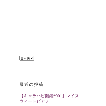
言
語
を
選
最近の投稿
択
【キャラハピ図鑑#001】マイス
ウィートピアノ