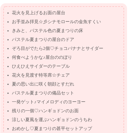
花火を見上げるお面の屋台
お手並み拝見☆彡シナモロールの金魚すくい
きみと、パステル色の夏まつりの床
パステル夏まつりの屋台のドア
ぞろ目がでたら2個♡チョコバナナとサイダー
何食べようかな♪屋台ののぼり
ひえひえサイダーのテーブル
花火を見渡す特等席☆チェア
夏の思い出に咲く朝顔とすだれ
パステル夏まつりの備品セット
一発ゲット♪マイメロディのヨーヨー
残りの一個♡ハンギョドンのお面
涼しい夏風を運ぶハンギョドンのうちわ
おめかし♡夏まつりの甚平セットアップ