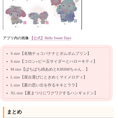
アプリ内の画像:
【公式】Hello Sweet Days
S size【名物チョコバナナとポムポムプリン】
S size【コロン♪ビー玉サイダーとハローキティ】
M size【ぱちぱち綿あめとKIRIMIちゃん．】
L size【屋台選びにときめくマイメロディ】
L size【夏の思い出を作るキキとララ】
XL size【夏まつりにワクワクするハンギョドン】
まとめ