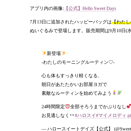
アプリ内の画像:
【公式】Hello Sweet Days
7月13日に追加されたハッピーバッグは
【わたし
ぬいぐるみで登場します。販売期間は9月10日(水)
新登場
-わたしのモーニングルーティン♡-
心も体もすっきり軽くなる、
朝日があたたかいお部屋ヨガで
素敵なルーティンを始めてみよう
24時間限定
全部そろうまでかぶりなし
お見逃しなく
#ハロスイ
#マイメロディ
p
— ハロースイートデイズ【公式】 (@SweetDay