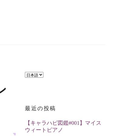
言
語
ン
を
選
最近の投稿
択
【キャラハピ図鑑#001】マイス
ウィートピアノ