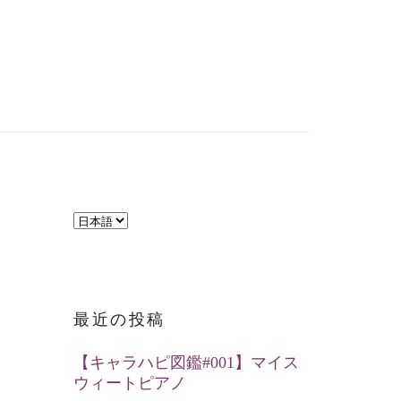
言
語
を
選
最近の投稿
択
【キャラハピ図鑑#001】マイス
ウィートピアノ