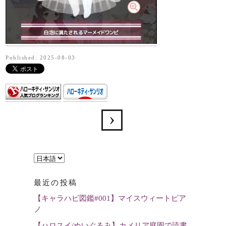
Published: 2025-08-03
言
語
最近の投稿
を
【キャラハピ図鑑#001】マイスウィートピア
選
ノ
択
【ハロスイ/ぬいぐるみ】カメリア庭園で読書