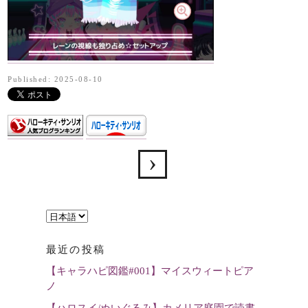
Published: 2025-08-10
言
語
最近の投稿
を
【キャラハピ図鑑#001】マイスウィートピア
選
ノ
択
【ハロスイ/ぬいぐるみ】カメリア庭園で読書