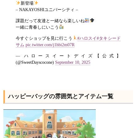
新登場
– NAKAYOSHIユニバーシティ –
課題だって友達と一緒なら楽しいね
一緒に青春しにいこう
今すぐショップを見に行こう
#ハロスイ
#タキシード
サム
pic.twitter.com/j1hbi2m07R
— ハロースイートデイズ【公式】
(@SweetDayscocone)
September 10, 2025
ハッピーバッグの雰囲気とアイテム一覧