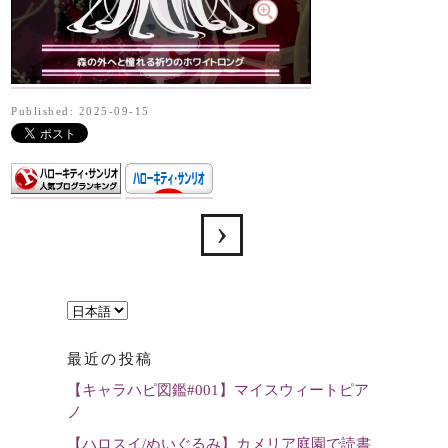
Published: 2025-09-15
言
語
最近の投稿
を
【キャラハピ図鑑#001】マイスウィートピア
選
ノ
択
【ハロスイ/ぬいぐるみ】カメリア庭園で読書