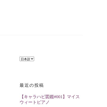
言
語
を
選
最近の投稿
択
【キャラハピ図鑑#001】マイス
ウィートピアノ