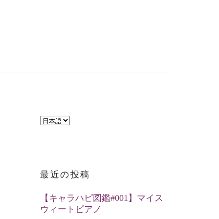
言
語
を
選
最近の投稿
択
【キャラハピ図鑑#001】マイス
ウィートピアノ