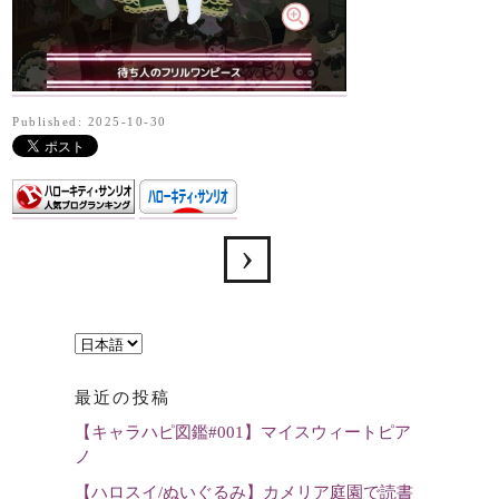
Published: 2025-10-30
言
語
最近の投稿
を
【キャラハピ図鑑#001】マイスウィートピア
選
ノ
択
【ハロスイ/ぬいぐるみ】カメリア庭園で読書