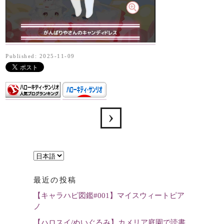
Published: 2025-11-09
言
語
最近の投稿
を
【キャラハピ図鑑#001】マイスウィートピア
選
ノ
択
【ハロスイ/ぬいぐるみ】カメリア庭園で読書