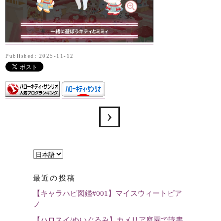
Published: 2025-11-12
言
語
最近の投稿
を
【キャラハピ図鑑#001】マイスウィートピア
選
ノ
択
【ハロスイ/ぬいぐるみ】カメリア庭園で読書