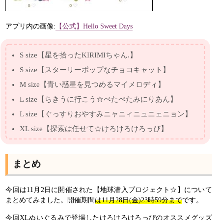
アプリ内の画像:
【公式】Hello Sweet Days
S size【星を拾ったKIRIMIちゃん.】
S size【スターリーポップなチョコキャット】
M size【青い惑星を見つめるマイメロディ】
L size【ちきうに行こう☆ぺたぺたみにりあん】
L size【ぐっすりおやすみニャニィニュニェニョン】
XL size【探索は任せて☆けろけろけろっぴ】
まとめ
今回は11月2日に開催された【地球潜入プロジェクト☆】について
まとめてみました。開催期間
は11月28日(金)23時59分まで
です。
今回XLぬいぐるみで登場したけろけろけろっぴのオススメグッズ