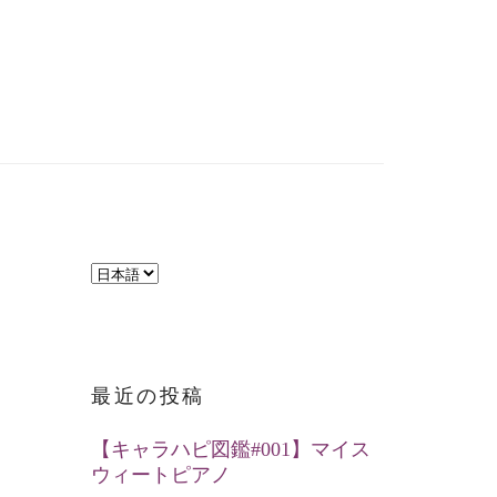
言
語
を
選
最近の投稿
択
【キャラハピ図鑑#001】マイス
ウィートピアノ