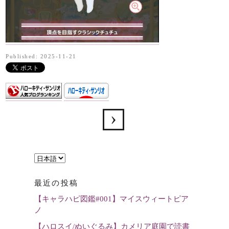
Published: 2025-11-21
言
語
最近の投稿
を
【キャラハピ図鑑#001】マイスウィートピア
選
ノ
択
【ハロスイ/ぬいぐるみ】カメリア庭園で読書