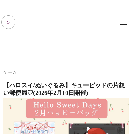
キャラハピrooｍ
S
ゲーム
【ハロスイ/ぬいぐるみ】キューピッドの片想
い郵便局♡(2026年2月10日開催)