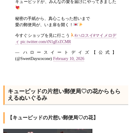
キューピッドが、みんなの愛を届けにやってきました
秘密の手紙から、真心こもった想いまで
愛の郵便局が、いま扉を開く！
今すぐショップを見に行こう
#ハロスイ
#マイメロデ
ィ
pic.twitter.com/tN1gErZCMR
— ハロースイートデイズ【公式】
(@SweetDayscocone)
February 10, 2026
キューピッドの片想い郵便局♡の花からもら
えるぬいぐるみ
【キューピッドの片想い郵便局♡の花】