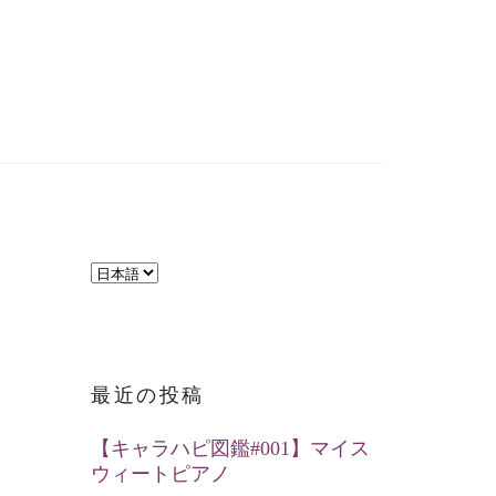
言
語
を
選
最近の投稿
択
【キャラハピ図鑑#001】マイス
ウィートピアノ