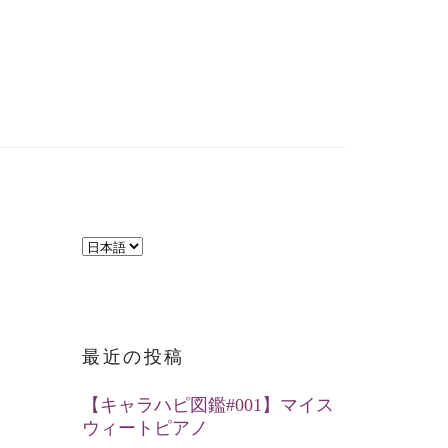
言
語
を
選
最近の投稿
択
【キャラハピ図鑑#001】マイス
ウィートピアノ