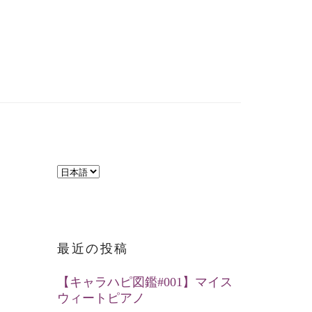
言
語
を
選
最近の投稿
択
【キャラハピ図鑑#001】マイス
ウィートピアノ