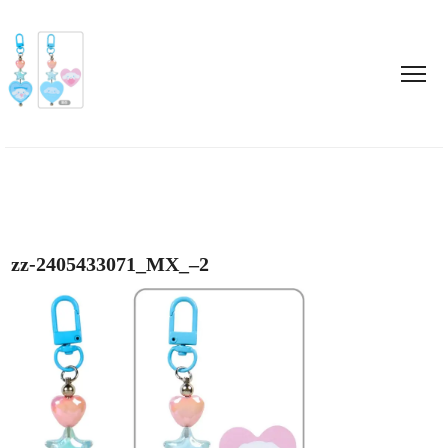
zz-2405433071_MX_–2