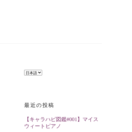
言
語
を
選
最近の投稿
択
【キャラハピ図鑑#001】マイス
ウィートピアノ