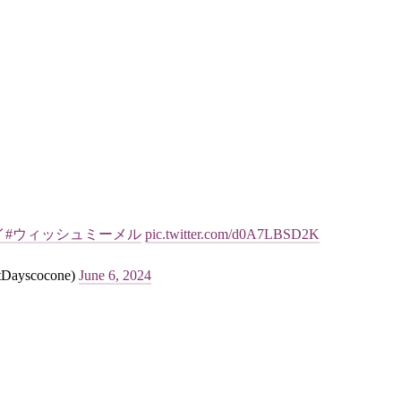
！
イ
#ウィッシュミーメル
pic.twitter.com/d0A7LBSD2K
scocone)
June 6, 2024