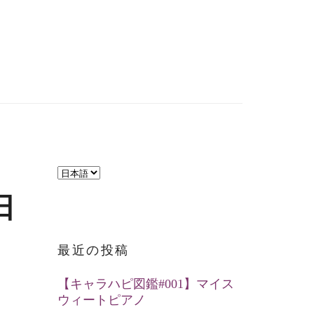
言
語
日
を
選
最近の投稿
択
【キャラハピ図鑑#001】マイス
ウィートピアノ