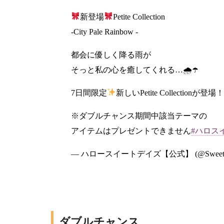
新登場
Petite Collection
-City Pale Rainbow ‐
都会に優しく降る雨が
そっと私の心を癒してくれる…🌧☂
7日間限定
新しいPetite Collectionが登場
※ダブルチャンス期間中該当テーマの
アイテムはプレゼントできません
#ハロス
— ハロースイートデイズ【公式】 (@SweetDay
ダブルチャンス