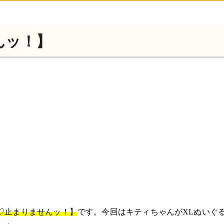
んッ！】
♡止まりませんッ！】
です。今回はキティちゃんがXLぬいぐ