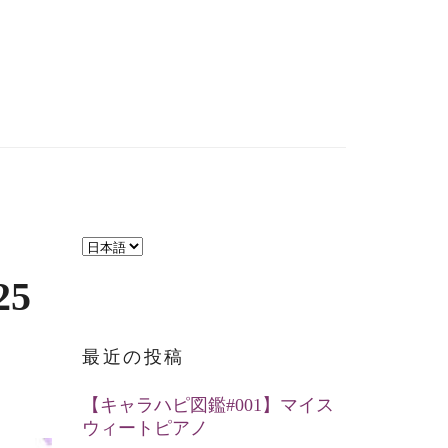
言
語
5
を
選
最近の投稿
択
【キャラハピ図鑑#001】マイス
ウィートピアノ