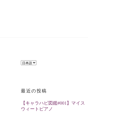
言
語
を
選
最近の投稿
択
【キャラハピ図鑑#001】マイス
ウィートピアノ