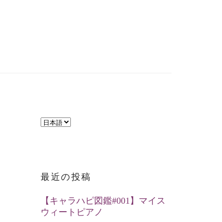
言
語
を
選
最近の投稿
択
【キャラハピ図鑑#001】マイス
ウィートピアノ