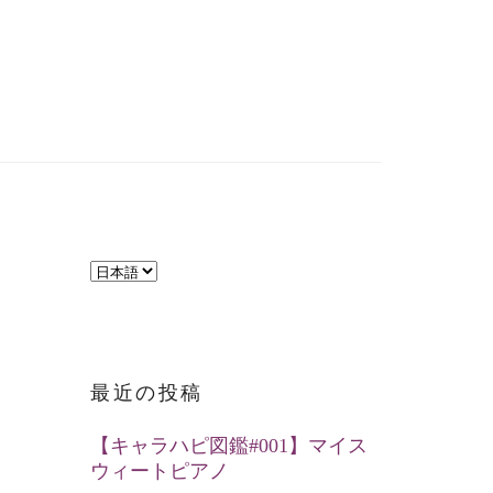
言
語
を
選
最近の投稿
択
【キャラハピ図鑑#001】マイス
ウィートピアノ