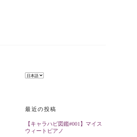
言
語
を
選
最近の投稿
択
【キャラハピ図鑑#001】マイス
ウィートピアノ