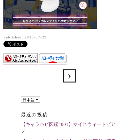
Published: 2025-07-29
言
語
最近の投稿
を
【キャラハピ図鑑#001】マイスウィートピア
選
ノ
択