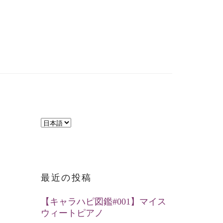
言
語
を
選
最近の投稿
択
【キャラハピ図鑑#001】マイス
ウィートピアノ