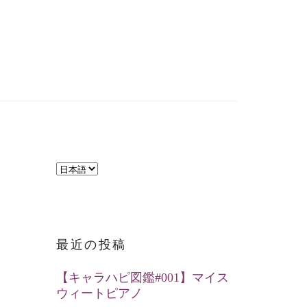
言
語
を
選
最近の投稿
択
【キャラハピ図鑑#001】マイス
ウィートピアノ