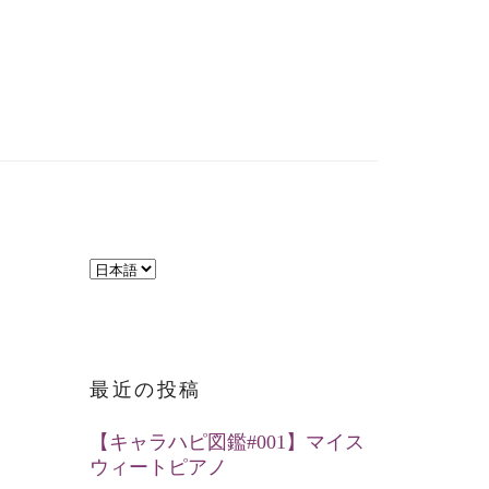
言
語
を
選
最近の投稿
択
【キャラハピ図鑑#001】マイス
ウィートピアノ