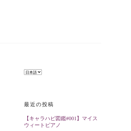
言
語
を
選
最近の投稿
択
【キャラハピ図鑑#001】マイス
ウィートピアノ