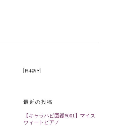
言
語
を
選
最近の投稿
択
【キャラハピ図鑑#001】マイス
ウィートピアノ