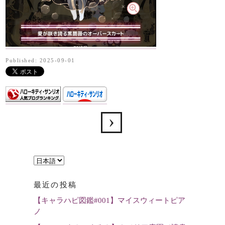
Published: 2025-09-01
言
語
最近の投稿
を
【キャラハピ図鑑#001】マイスウィートピア
選
ノ
択