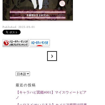
Published: 2025-09-01
言
語
最近の投稿
を
【キャラハピ図鑑#001】マイスウィートピア
選
ノ
択