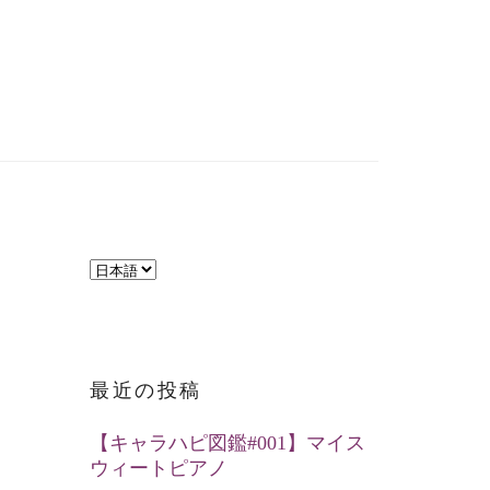
言
語
を
選
最近の投稿
択
【キャラハピ図鑑#001】マイス
ウィートピアノ