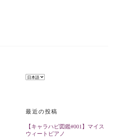
言
語
を
選
最近の投稿
択
【キャラハピ図鑑#001】マイス
ウィートピアノ