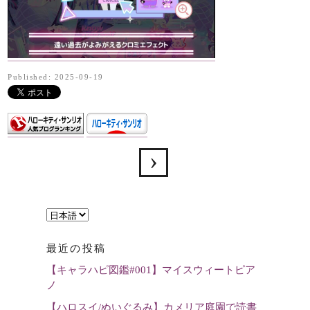
Published: 2025-09-19
言
語
最近の投稿
を
【キャラハピ図鑑#001】マイスウィートピア
選
ノ
択
【ハロスイ/ぬいぐるみ】カメリア庭園で読書