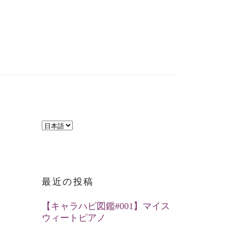
言
語
を
選
最近の投稿
択
【キャラハピ図鑑#001】マイス
ウィートピアノ