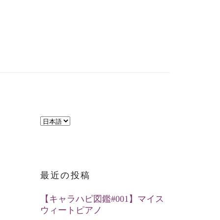
言
語
を
選
最近の投稿
択
【キャラハピ図鑑#001】マイス
ウィートピアノ